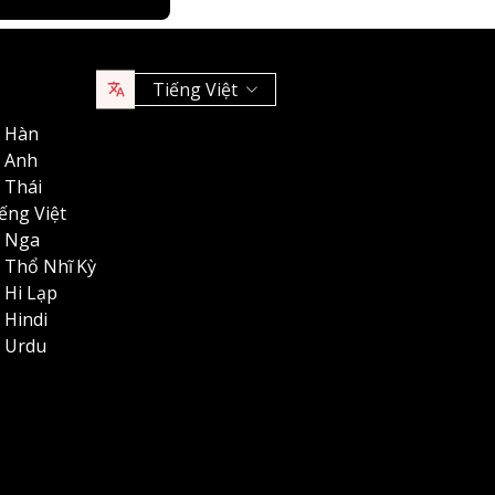
Tiếng Việt
g Hàn
g Anh
 Thái
iếng Việt
g Nga
g Thổ Nhĩ Kỳ
 Hi Lạp
 Hindi
g Urdu