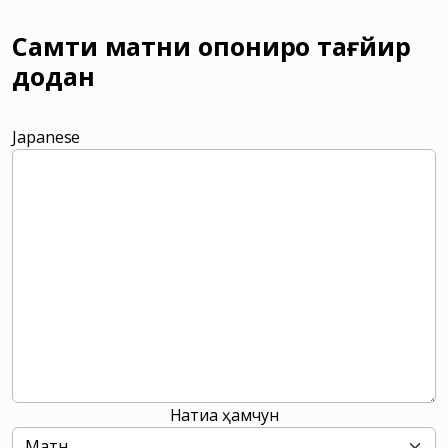
Самти матни Ҷопониро тағйир
додан
Japanese
Натиҷа ҳамчун