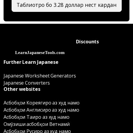
Таблиғотро бо 3.28 доллар нест кардан
Discounts
Further Learn Japanese
Japanese Worksheet Generators
Japanese Converters
Other websites
Асбобҳои Кореягиро аз худ намо
Асбобҳои Англисиро аз худ намо
Асбобҳои Таиро аз худ намо
Омӯзиши асбобҳои Ветнамӣ
Асбобҳои Русиро аз худ намо