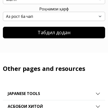
Роҳнамои ҳарф
Табдил додан
Other pages and resources
JAPANESE TOOLS
АСБОБҲОИ ХИТОӢ