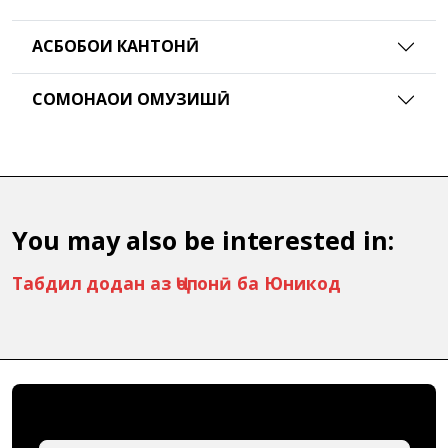
АСБОБҲОИ КАНТОНӢ
СОМОНАҲОИ ОМУЗИШӢ
You may also be interested in:
Табдил додан аз Ҷопонӣ ба Юникод