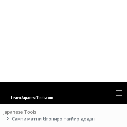
Japanese Tools
Самти матни Ҷопониро тағйир додан