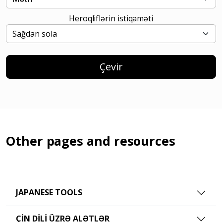
Heroqliflərin istiqaməti
Çevir
Other pages and resources
JAPANESE TOOLS
ÇIN DILI ÜZRƏ ALƏTLƏR