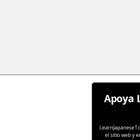
Apoya 
LearnJapaneseTo
el sitio web y