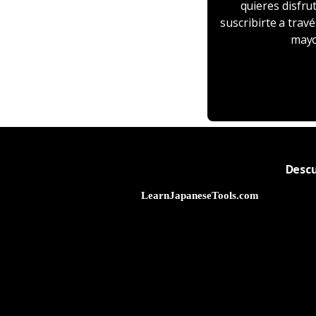
quieres disfru
suscribirte a trav
mayo
Desc