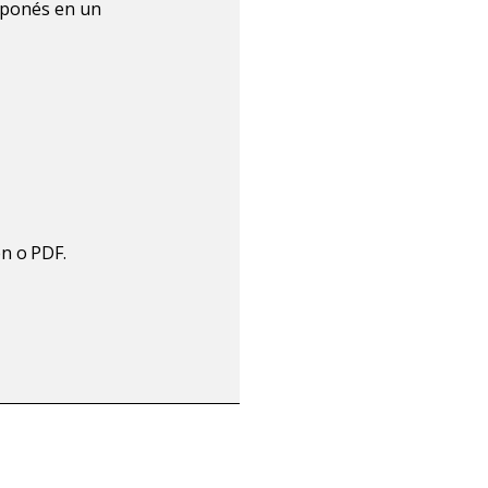
japonés en un
n o PDF.