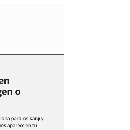
 en
gen o
iona para los kanji y
onés aparece en tu