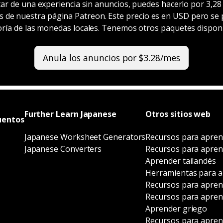
tar de una experiencia sin anuncios, puedes hacerlo por 3,2
és de nuestra página Patreon. Este precio es en USD pero se
ría de las monedas locales. Tenemos otros paquetes disponi
Anula los anuncios por $3.28/mes
Further Learn Japanese
Otros sitios web
uentos
Japanese Worksheet Generators
Recursos para apren
Japanese Converters
Recursos para apren
Aprender tailandés
Herramientas para a
Recursos para apren
Recursos para apren
Aprender griego
Recursos para apren