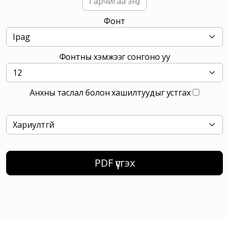
Фонт
Фонтны хэмжээг сонгоно уу
Анхны таслал болон хашилтуудыг устгах
PDF үүсгэх