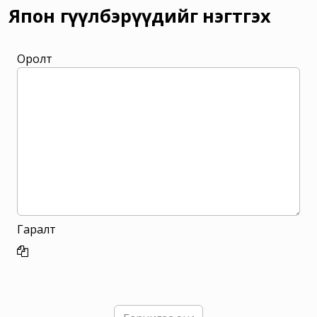
Япон өгүүлбэрүүдийг нэгтгэх
Оролт
Гаралт