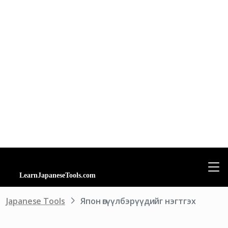
Japanese Tools
Япон өгүүлбэрүүдийг нэгтгэх