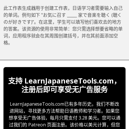
此工作表生成器用于创建工作表，日语学习者需要输入自己
的单词。例句如下 "お気に召す _____ 家で音楽を聴く (聴く
のが好きです)"。在这里，学生可以填写他们喜欢去的地方
的答案。该资源的使用非常简单：您只需选择想要省略的单
词，应用程序就会在其周围创建括号，并在其前面添加空
格。
支持 LearnJapaneseTools.com，
注册后即可享受无广告服务
LearnJapaneseTools.com已有多年历史。我们不断改
进网站，寻找更多方法帮助日语教师和学习者。如果您
想享受无广告体验，每月只需支付 3.28 美元。您可以通
过我们的 Patreon 页面注册。该价格以美元计算，但您