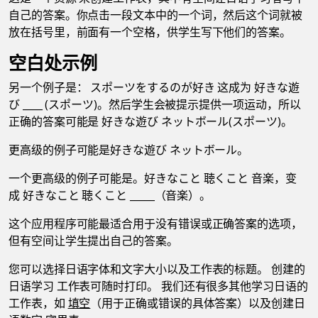
自己的答案。你点击一段文本中的一个词，然后这个词就被
放在括号里，前面有一个空格，供学生写下他们的答案。
空白处示例
另一个例子是： スポーツをするのが好き 这成为 好きな遊
び ____ (スポーツ)。然后学生会被提示提供一项运动，所以
正确的答案可能是 好きな遊び ネットボール(スポーツ)。
更高级的例子可能是好きな遊び ネットボール。
一个更高级的例子可能是。好きなこと 聴くこと 音楽，变
成 好きなこと 聴くこと _____（音楽）。
这个应用程序可能最适合用于没有错误或正确答案的选项，
但有空间让学生提出自己的答案。
您可以选择日语字体和文字大小以及工作表的标题。 创建的
日语学习 工作表可随时打印。 我们还有很多其他学习日语的
工作表，如
填空
（用于正确或错误的具体答案）以及创建日