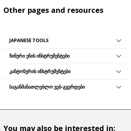
Other pages and resources
JAPANESE TOOLS
ᲩᲘᲜᲣᲠᲘ ᲔᲜᲘᲡ ᲘᲜᲡᲢᲠᲣᲛᲔᲜᲢᲔᲑᲘ
ᲙᲐᲜᲢᲝᲜᲣᲠᲘᲡ ᲘᲜᲡᲢᲠᲣᲛᲔᲜᲢᲔᲑᲘ
ᲡᲐᲒᲐᲜᲛᲐᲜᲐᲗᲚᲔᲑᲚᲝ ᲕᲔᲑ-ᲒᲕᲔᲠᲓᲔᲑᲘ
You may also be interested in: