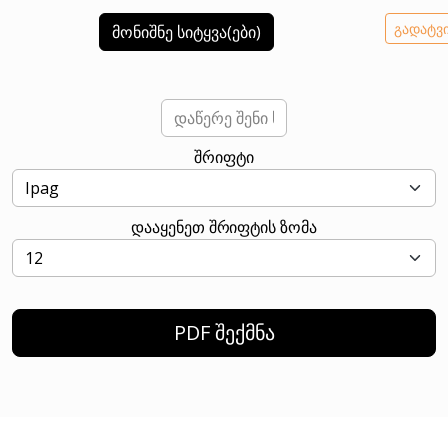
გადატვ
მონიშნე სიტყვა(ები)
შრიფტი
დააყენეთ შრიფტის ზომა
PDF შექმნა