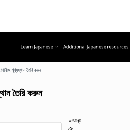
Learn Japanese
Additional Japanese resources
াপানীজ শূণ্যস্থান তৈরি করুন
্থান তৈরি করুন
আউটপুট