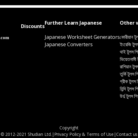
Further Learn Japanese
Other 
Discounts
Japanese Worksheet Generators
কোরীয়ান টু
Japanese Converters
ইংরেজি টুলস
থাই টুলস শি
ভিয়েতনামী ট
রাশিয়ান টুল
তুর্কি টুলস শ
গ্রীক টুলস 
হিন্দি টুলস শ
উর্দু টুলস শি
Copyright
© 2012-2021 Shudian Ltd.|
Privacy Policy
&
Terms of Use
|
Contact us