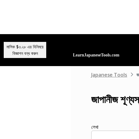
মাসিক $৩.২৮ এর বিনিময়ে
বিজ্ঞাপন বন্ধ করুন
Japanese Tools
জ
জাপানীজ শূণ্যস
লেখা