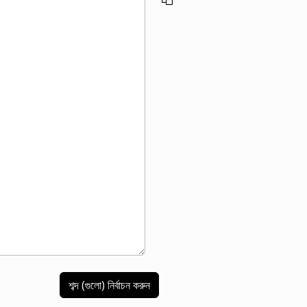
শব্দ (গুলো) নির্বাচন করুন