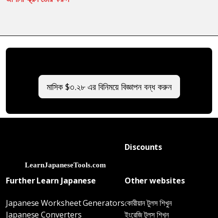
মাসিক $৩.২৮ এর বিনিময়ে বিজ্ঞাপন বন্ধ করুন
Discounts
Further Learn Japanese
Other websites
Japanese Worksheet Generators
কোরীয়ান টুলস শিখুন
Japanese Converters
ইংরেজি টুলস শিখুন