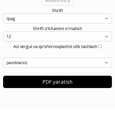
Shrift
Shrift oʻlchamini oʻrnatish
Asl vergul va qoʻshtirnoqlashni olib tashlash
PDF yaratish