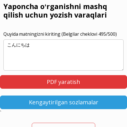
Yaponcha oʻrganishni mashq
qilish uchun yozish varaqlari
Quyida matningizni kiriting (Belgilar cheklovi
495
/500)
PDF yaratish
Kengaytirilgan sozlamalar
`