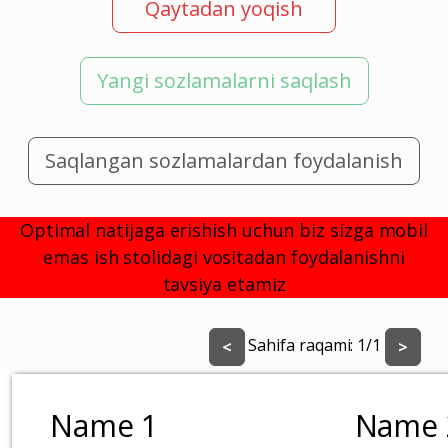
Qaytadan yoqish
Yangi sozlamalarni saqlash
Saqlangan sozlamalardan foydalanish
Optimal natijaga erishish uchun biz sizga mobil
emas ish stolidagi vositadan foydalanishni
tavsiya etamiz
Sahifa raqami:
1
/
1
<
>
Name 1
Name 