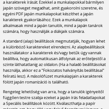
a karakterek írását. Ezekkel a munkalapokkal bármilyen
japán szöveget megadhat, amit gyakorolni szeretne, és
egyéni PDF japán munkalapokat készíthet a japán
karakterek gyakorlásához. Ezek a munkalapok
alkalmasak mind a japán tanulók, mind a japán tanárok
számára, hogy használják a diákjaik számára.
A standard (alap) beállítások megmutatják, hogyan lehet
a különböző karaktereket elrendezni. Az alapbeállítások
használatakor a karakterek és/vagy betűk úgy vannak
beállítva, hogy automatikusan átfolynak az erőteljestől a
szinte láthatatlanig az oldalon. (Ha a haladó beállításokat
használja, akkor ez a "Fokozatos halványítás beállításai"
feliratú lesz). A másolófüzet munkalapjain a karakterek
fölött japán romanizáció is található.
Rengeteg lehetőség van arra, hogy a tanulók igényeitől
függően testre szabja ezeket a japán írás feladatlapokat
a Speciális beállítások között. Kiválaszthatja a papír