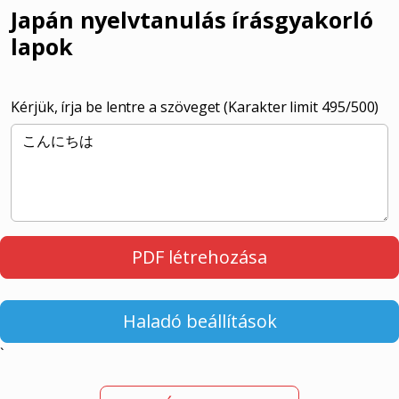
Japán nyelvtanulás írásgyakorló
lapok
Kérjük, írja be lentre a szöveget (Karakter limit
495
/500)
PDF létrehozása
Haladó beállítások
`