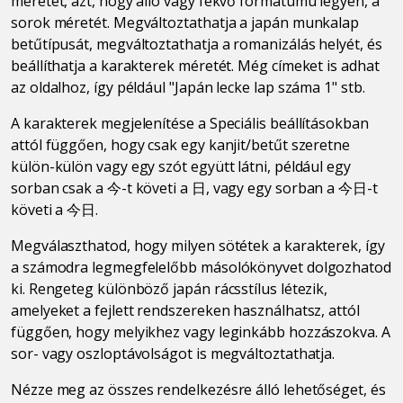
méretét, azt, hogy álló vagy fekvő formátumú legyen, a
sorok méretét. Megváltoztathatja a japán munkalap
betűtípusát, megváltoztathatja a romanizálás helyét, és
beállíthatja a karakterek méretét. Még címeket is adhat
az oldalhoz, így például "Japán lecke lap száma 1" stb.
A karakterek megjelenítése a Speciális beállításokban
attól függően, hogy csak egy kanjit/betűt szeretne
külön-külön vagy egy szót együtt látni, például egy
sorban csak a 今-t követi a 日, vagy egy sorban a 今日-t
követi a 今日.
Megválaszthatod, hogy milyen sötétek a karakterek, így
a számodra legmegfelelőbb másolókönyvet dolgozhatod
ki. Rengeteg különböző japán rácsstílus létezik,
amelyeket a fejlett rendszereken használhatsz, attól
függően, hogy melyikhez vagy leginkább hozzászokva. A
sor- vagy oszloptávolságot is megváltoztathatja.
Nézze meg az összes rendelkezésre álló lehetőséget, és