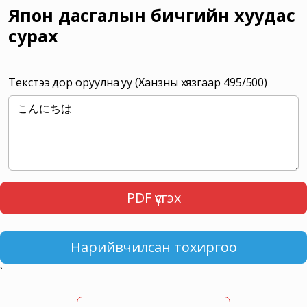
Япон дасгалын бичгийн хуудас
сурах
Текстээ дор оруулна уу (Ханзны хязгаар
495
/500)
PDF үүсгэх
Нарийвчилсан тохиргоо
`