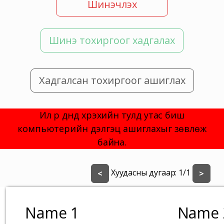
Шинэчлэх
Шинэ тохиргоог хадгалах
Хадгалсан тохиргоог ашиглах
Илүү үр дүнд хүрэхийн тулд утас биш
компьютерийн дэлгэц ашиглахыг зөвлөж
байна.
Хуудасны дугаар:
1
/
1
<
>
Name 1
Name 