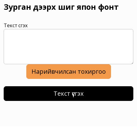
Зурган дээрх шиг япон фонт
Текст үүсгэх
Нарийвчилсан тохиргоо
Текст үүсгэх