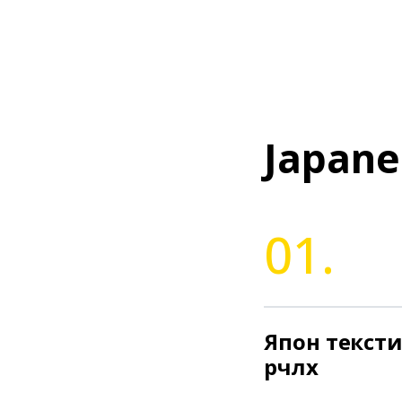
Japane
01.
Япон текст
өөрчлөх