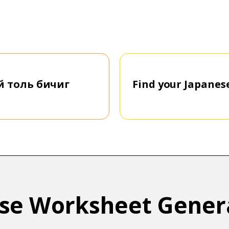
й толь бичиг
Find your Japane
se Worksheet Gener