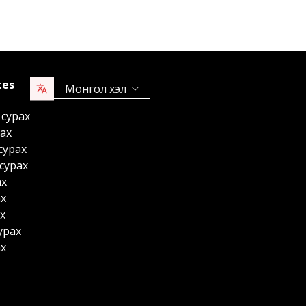
tes
Монгол хэл
 сурах
рах
сурах
сурах
ах
ах
ах
урах
ах