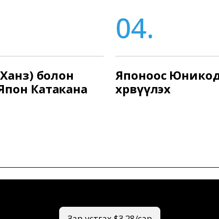
04.
(Ханз) болон
Японоос Юникод
Япон Катакана
хөрвүүлэх
Зар устгах $3.28/сар