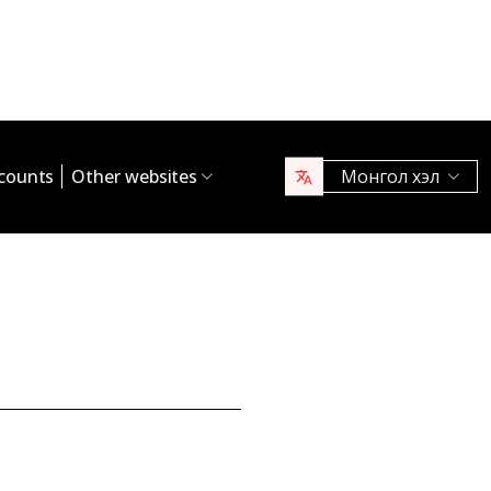
counts
Other websites
Монгол хэл