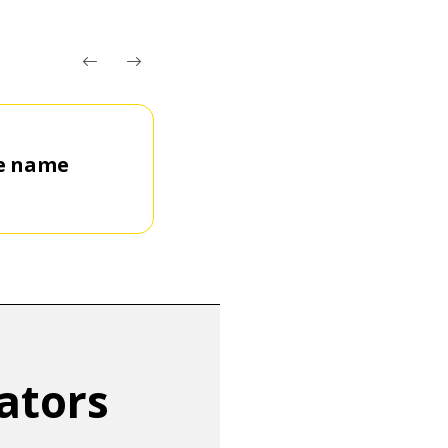
se name
Япон хэлийг Роман бо
ators