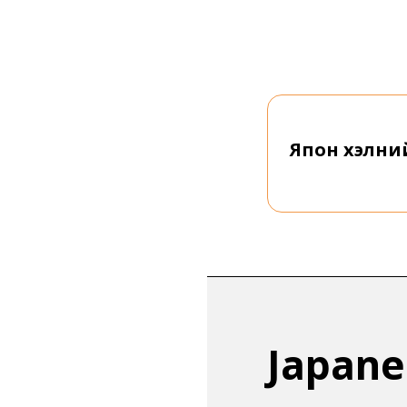
оог энгийн тоо руу
Япон хэлни
Japane