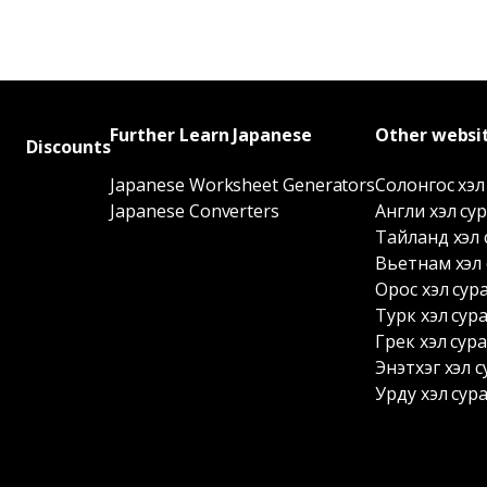
Further Learn Japanese
Other websi
Discounts
Japanese Worksheet Generators
Солонгос хэл
Japanese Converters
Англи хэл су
Тайланд хэл 
Вьетнам хэл 
Орос хэл сур
Турк хэл сур
Грек хэл сур
Энэтхэг хэл с
Урду хэл сур