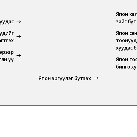
Япон хэ
хуудас
зайг бүт
үүдийг
Япон са
эгтгэх
тоонууд
хуудас 
бэрээр
лөнө үү
Япон то
бинго х
Япон эргүүлэг бүтээх