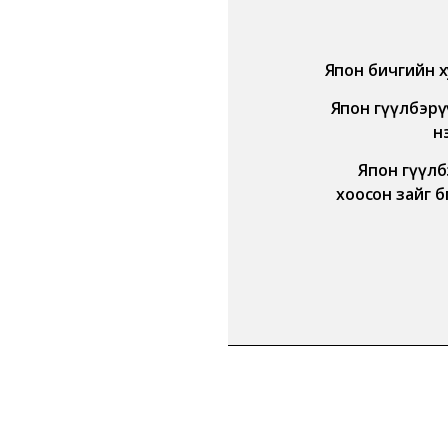
Япон бичгийн 
Япон өгүүлбэр
н
Япон өгүүл
хоосон зайг бөг