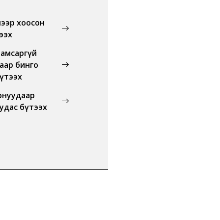
лээр хоосон
ээх
намсаргүй
аар бинго
бүтээх
онуудаар
уудас бүтээх