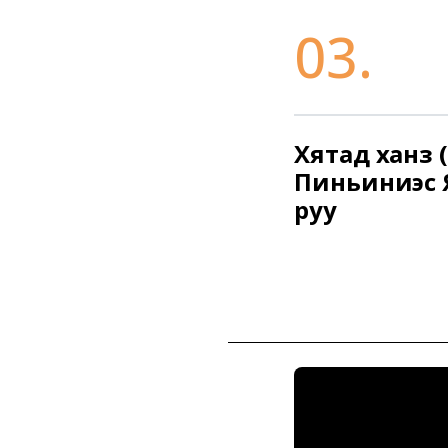
03.
Хятад ханз 
Пиньиниэс 
руу