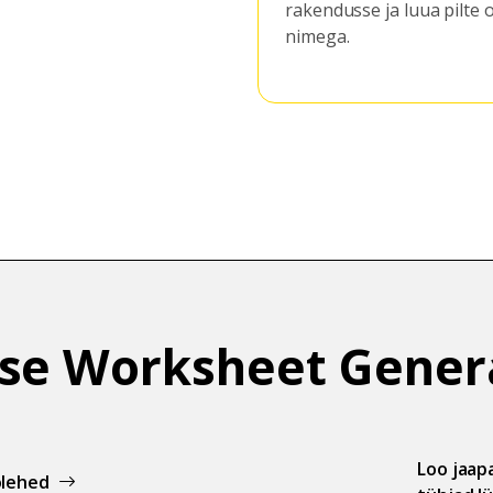
se ja luua pilte oma jaapani
süsteemid: Kata
Hepburn Traditio
Wapuro. Väljundt
sama vormingu j
sisendtekst.
se Worksheet Gener
Loo jaap
ölehed