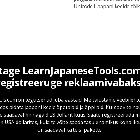
Unicode'i jaapani keelde tõlk
tage LearnJapaneseTools.com'
registreeruge reklaamivabaks
s.com on tegutsenud juba aastaid. Me täiustame veebilehte 
idas aidata jaapani keele õpetajaid ja õppijaid. Kui soovite n
 saadaval hinnaga 3,28 dollarit kuus. Saate registreeruda m
n USA dollarites, kuid te võite saada tasu enamikus kohalike
on saadaval ka teisi pakette.