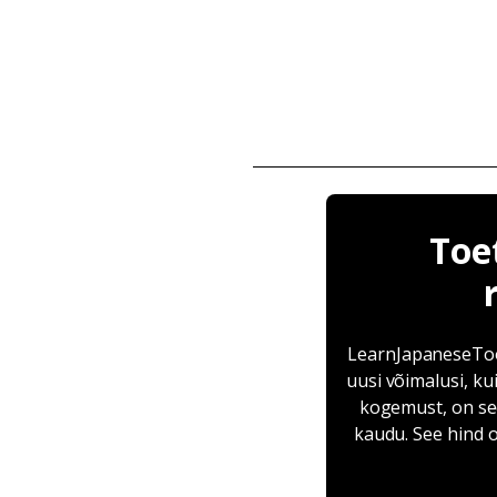
Toe
LearnJapaneseTool
uusi võimalusi, ku
kogemust, on see
kaudu. See hind o