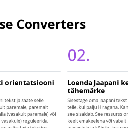
se Converters
02.
ti orientatsiooni
Loenda Jaapani k
tähemärke
 tekst ja saate selle
Sisestage oma jaapani tekst 
ult paremale, paremalt
teile, kui palju Hiragana, Ka
alla (vasakult paremale) või
see sisaldab. See ressurss o
t vasakule) reguleerida.
keelt emakeelena või vabalt 
use väljastada tekstina,
inimestele ja kõigile, kes so