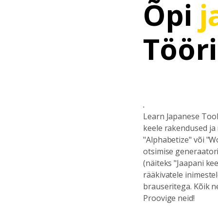
Õpi
j
Tööri
.
Learn Japanese Tools
keele rakendused ja 
"Alphabetize" või "W
otsimise generaatori
(näiteks "Jaapani kee
rääkivatele inimeste
brauseritega. Kõik n
Proovige neid!