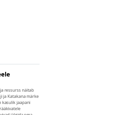
eele
ja ressurss näitab
nji ja Katakana märke
n kasulik jaapani
rääkivatele
ovivad jälgida oma