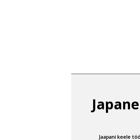
rakendus
nimega.
Japane
Jaapani keele tö