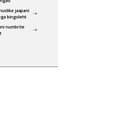
üngad
huslike jaapani
ga bingoleht
ani numbrite
t