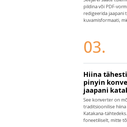
pildina või PDF-vorm
redigeerida jaapani t
kuvamisformaati, mid
03.
Hiina tähesti
pinyin konv
jaapani kata
See konverter on mõ
traditsioonilise hii
Katakana-tähtedeks.
foneetiliselt, mitte t