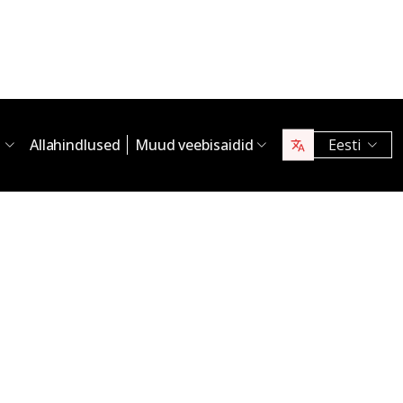
s
Allahindlused
Muud veebisaidid
Eesti