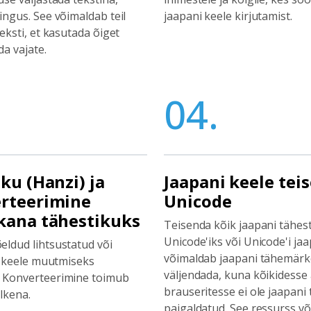
ingus. See võimaldab teil
jaapani keele kirjutamist.
eksti, et kasutada õiget
a vajate.
04.
ku (Hanzi) ja
Jaapani keele te
erteerimine
Unicode
kana tähestikuks
Teisenda kõik jaapani tähes
Unicode'iks või Unicode'i ja
eldud lihtsustatud või
võimaldab jaapani tähemärke
na keele muutmiseks
väljendada, kuna kõikidesse 
 Konverteerimine toimub
brauseritesse ei ole jaapani
õlkena.
paigaldatud. See ressurss võ