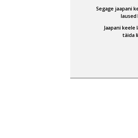
Segage jaapani k
laused
Jaapani keele 
täida 