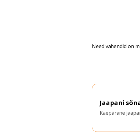
Need vahendid on mõel
Jaapani sõnaraamat
Find 
Käepärane jaapani-inglise sõnaraamat.
Sisestag
peaksite
Furigana 
saate sel