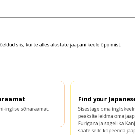
dud siis, kui te alles alustate jaapani keele õppimist.
your Japanese name
Muuda jaapa
romaniseer
e oma ingliskeelne nimi ja te
 leidma oma jaapani nime
See ressurss või
ja sageli ka Kanji keeles. Seejärel
jaapani keelest 
le kopeerida jaapani kirjastiili
süsteemidesse. 