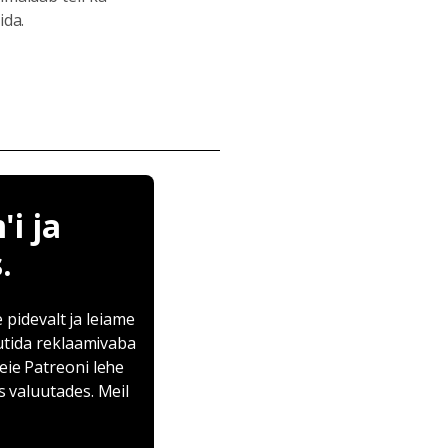
ida.
i ja
.
pidevalt ja leiame
autida reklaamivaba
eie Patreoni lehe
s valuutades. Meil