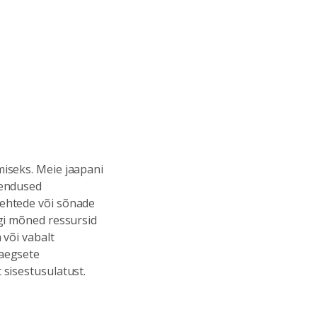
miseks. Meie jaapani
kendused
lehtede või sõnade
egi mõned ressursid
 või vabalt
saegsete
 sisestusulatust.