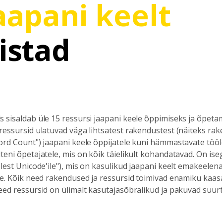
aapani keelt
istad
 sisaldab üle 15 ressursi jaapani keele õppimiseks ja õpeta
ressursid ulatuvad väga lihtsatest rakendustest (näiteks ra
ord Count") jaapani keele õppijatele kuni hämmastavate töö
teni õpetajatele, mis on kõik täielikult kohandatavad. On is
lest Unicode'ile"), mis on kasulikud jaapani keelt emakeelena
le. Kõik need rakendused ja ressursid toimivad enamiku kaa
eed ressursid on ülimalt kasutajasõbralikud ja pakuvad suurt