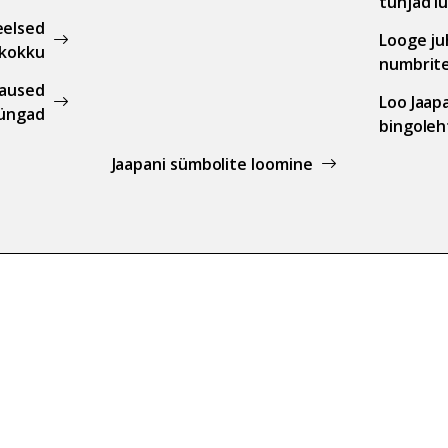
tühjad l
eelsed
Looge ju
 kokku
numbrite
laused
Loo Jaap
lüngad
bingoleh
Jaapani sümbolite loomine