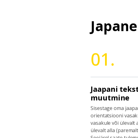
Japane
01.
Jaapani teks
muutmine
Sisestage oma jaapani
orientatsiooni vasak
vasakule või ülevalt 
ülevalt alla (paremal
Seejärel saate tulem