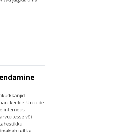
isendamine
tikud/kanjid
apani keelde. Unicode
 internetis
arvutitesse või
 tähestikku
imaldab teil ka