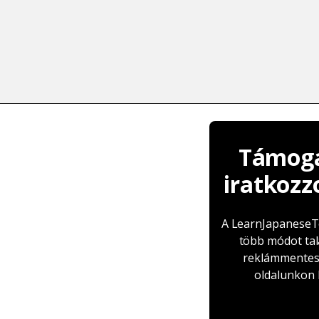
Támoga
iratkozz
A LearnJapaneseTo
több módot tal
reklámmentes 
oldalunkon k