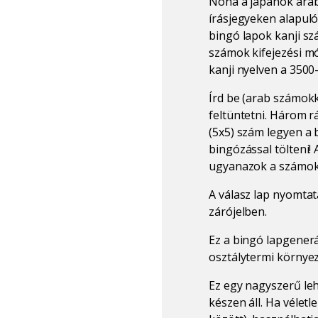
Noha a japánok arab 
írásjegyeken alapul
bingó lapok kanji s
számok kifejezési mó
kanji nyelven a 350
Írd be (arab számokka
feltüntetni. Három rá
(5x5) szám legyen a 
bingózással tölteni!
ugyanazok a számok
A válasz lap nyomta
zárójelben.
Ez a bingó lapgenerá
osztálytermi környe
Ez egy nagyszerű le
készen áll. Ha vélet