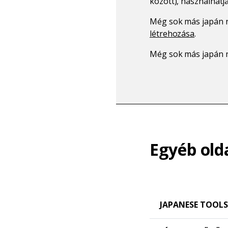
között), használhatj
Még sok más japán n
létrehozása
.
Még sok más japán n
Egyéb old
JAPANESE TOOLS