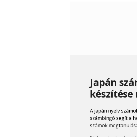
Japán szá
készítése
A japán nyelv számok
számbingó segít a ha
számok megtanulásá