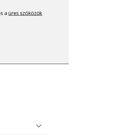
s a
üres szóközök