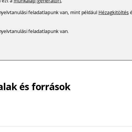
a ezt a
munkalap-generátort
.
yelvtanulási feladatlapunk van, mint például
Hézagkitöltés
é
yelvtanulási feladatlapunk van.
alak és források