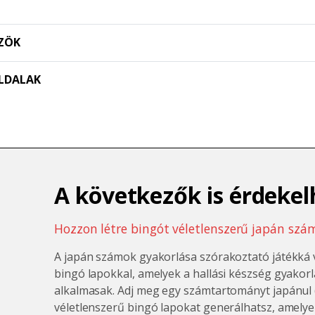
ZÖK
LDALAK
A következők is érdekel
Hozzon létre bingót véletlenszerű japán szá
A japán számok gyakorlása szórakoztató játékká 
bingó lapokkal, amelyek a hallási készség gyakorl
alkalmasak. Adj meg egy számtartományt japánul (p
véletlenszerű bingó lapokat generálhatsz, amelye