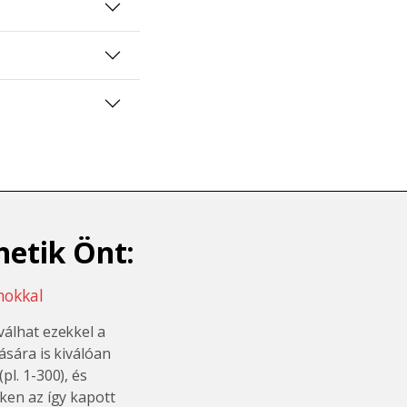
hetik Önt:
mokkal
válhat ezekkel a
ására is kiválóan
l. 1-300), és
ken az így kapott