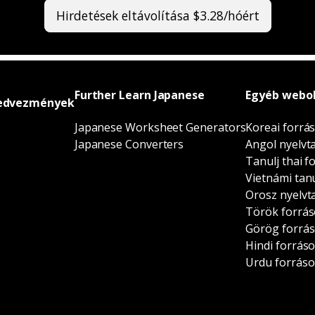
Hirdetések eltávolítása $3.28/hóért
Further Learn Japanese
Egyéb webo
edvezmények
Japanese Worksheet Generators
Koreai forrá
Japanese Converters
Angol nyelvt
Tanulj thai f
Vietnámi tan
Orosz nyelvt
Török forrás
Görög forrás
Hindi forrás
Urdu forráso