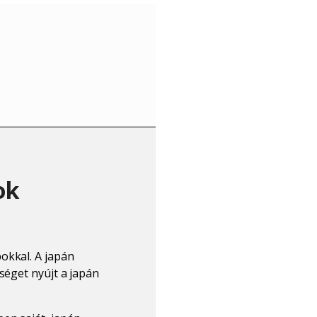
ok
okkal. A japán
séget nyújt a japán