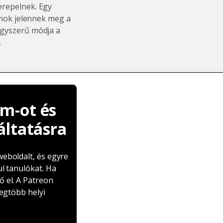
repelnek. Egy
ámok jelennek meg a
agyszerű módja a
.
m-ot és
áltatásra
eboldalt, és egyre
l tanulókat. Ha
 el. A Patreon
legtöbb helyi