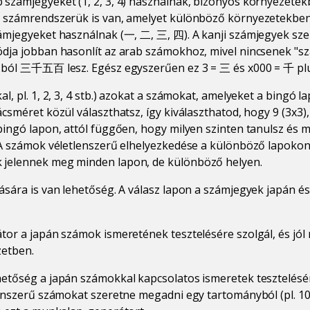
számjegyeket (1, 2, 3, 4) használnak, bizonyos környezetekb
ó számrendszerük is van, amelyet különböző környezetekben
zámjegyeket használnak (一, 二, 三, 四). A kanji számjegyek sze
dja jobban hasonlít az arab számokhoz, mivel nincsenek "sz
0-ból 三千五百 lesz. Egész egyszerűen ez 3 = 三 és x000 = 千 plu
l, pl. 1, 2, 3, 4 stb.) azokat a számokat, amelyeket a bingó 
csméret közül választhatsz, így kiválaszthatod, hogy 9 (3x3),
bingó lapon, attól függően, hogy milyen szinten tanulsz és m
 A számok véletlenszerű elhelyezkedése a különböző lapokon 
 jelennek meg minden lapon, de különböző helyen.
tására is van lehetőség. A válasz lapon a számjegyek japán 
tor a japán számok ismeretének tesztelésére szolgál, és jó
zetben.
hetőség a japán számokkal kapcsolatos ismeretek tesztelésé
lenszerű számokat szeretne megadni egy tartományból (pl. 10