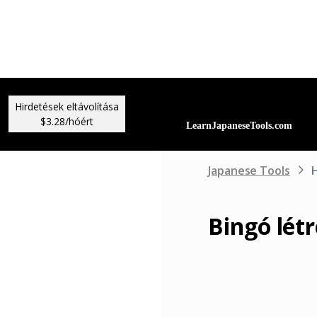
Hirdetések eltávolítása
$3.28/hóért
Japanese Tools
H
Bingó lét