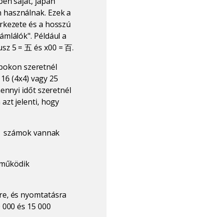
en saját, japán
 használnak. Ezek a
rkezete és a hosszú
ámlálók". Például a
sz 5 = 五 és x00 = 百.
lapokon szeretnél
 16 (4x4) vagy 25
ennyi időt szeretnél
azt jelenti, hogy
és számok vannak
l működik
re, és nyomtatásra
 000 és 15 000