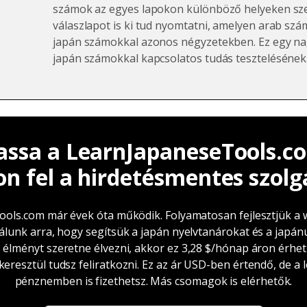
számok az egyes lapokon különböző helyeken sze
válaszlapot is ki tud nyomtatni, amelyen arab sz
japán számokkal azonos négyzetekben. Ez egy n
japán számokkal kapcsolatos tudás tesztelésének
ssa a LearnJapaneseTools.co
on fel a hirdetésmentes szolg
ols.com már évek óta működik. Folyamatosan fejlesztjük a w
álunk arra, hogy segítsük a japán nyelvtanárokat és a japánu
élményt szeretne élvezni, akkor ez 3,28 $/hónap áron érhető
eresztül tudsz feliratkozni. Ez az ár USD-ben értendő, de a 
pénznemben is fizethetsz. Más csomagok is elérhetők.