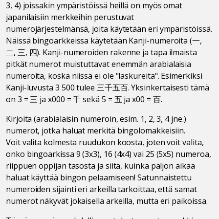
3, 4) joissakin ympäristöissä heillä on myös omat
japanilaisiin merkkeihin perustuvat
numerojärjestelmänsä, joita käytetään eri ympäristöissä.
Näissä bingoarkkeissa käytetään Kanji-numeroita (一,
二, 三, 四). Kanji-numeroiden rakenne ja tapa ilmaista
pitkät numerot muistuttavat enemmän arabialaisia
numeroita, koska niissä ei ole "laskureita". Esimerkiksi
Kanji-luvusta 3 500 tulee 三千五百. Yksinkertaisesti tämä
on 3 = 三 ja x000 = 千 sekä 5 = 五 ja x00 = 百.
Kirjoita (arabialaisin numeroin, esim. 1, 2, 3, 4 jne.)
numerot, jotka haluat merkitä bingolomakkeisiin.
Voit valita kolmesta ruudukon koosta, joten voit valita,
onko bingoarkissa 9 (3x3), 16 (4x4) vai 25 (5x5) numeroa,
riippuen oppijan tasosta ja siitä, kuinka paljon aikaa
haluat käyttää bingon pelaamiseen! Satunnaistettu
numeroiden sijainti eri arkeilla tarkoittaa, että samat
numerot näkyvät jokaisella arkeilla, mutta eri paikoissa.