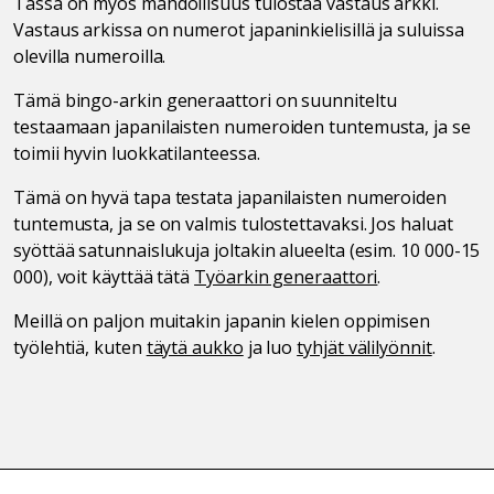
Tässä on myös mahdollisuus tulostaa vastaus arkki.
Vastaus arkissa on numerot japaninkielisillä ja suluissa
olevilla numeroilla.
Tämä bingo-arkin generaattori on suunniteltu
testaamaan japanilaisten numeroiden tuntemusta, ja se
toimii hyvin luokkatilanteessa.
Tämä on hyvä tapa testata japanilaisten numeroiden
tuntemusta, ja se on valmis tulostettavaksi. Jos haluat
syöttää satunnaislukuja joltakin alueelta (esim. 10 000-15
000), voit käyttää tätä
Työarkin generaattori
.
Meillä on paljon muitakin japanin kielen oppimisen
työlehtiä, kuten
täytä aukko
ja luo
tyhjät välilyönnit
.