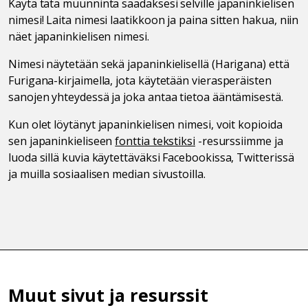
Käytä tätä muunninta saadaksesi selville japaninkielisen
nimesi! Laita nimesi laatikkoon ja paina sitten hakua, niin
näet japaninkielisen nimesi.
Nimesi näytetään sekä japaninkielisellä (Harigana) että
Furigana-kirjaimella, jota käytetään vierasperäisten
sanojen yhteydessä ja joka antaa tietoa ääntämisestä.
Kun olet löytänyt japaninkielisen nimesi, voit kopioida
sen japaninkieliseen
fonttia tekstiksi
-resurssiimme ja
luoda sillä kuvia käytettäväksi Facebookissa, Twitterissä
ja muilla sosiaalisen median sivustoilla.
Muut sivut ja resurssit