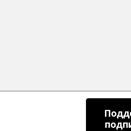
Подде
подп