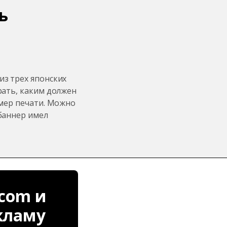
ь
из трех японских
рать, каким должен
змер печати. Можно
баннер имел
.com и
кламу