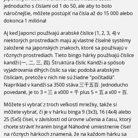
jednoducho s číslami od 1 do 50, ale aby to bolo
náročnejšie, môžete postúpiť na čísla až do 15 000 alebo
dokonca 1 milióna!
Aj keď Japonci používajú arabské číslice (1, 2, 3, 4) v
niektorých prostrediach majú aj vlastné číselné systémy
založené na japonských znakoch, ktoré sa používajú v
rôznych prostrediach. Tieto bingo hárky používajú číslice
kandži (一, 二, 三, 四). Štruktúra číslic Kandži a spôsob
vyjadrovania dlhých číslic sa viac podobá arabským
čísliciam, pretože v nich nie sú žiadne "počítadlá".
Napríklad v kandži sa 3500 stáva 三千五百. Jednoducho
povedané, je to 3 = 三 a x000 = 千 plus 5 = 五 a x00 = 百.
Môžete si vybrať z troch veľkostí mriežky, takže si
môžete vybrať, či je v hárku binga 9 (3x3), 16 (4x4) alebo
25 (5x5) čísel, v závislosti od úrovne učenia a času, ktorý
chcete stráviť hraním binga! Náhodné umiestnenie čísel
na rôznych hárkoch znamená, že na každom hárku sa