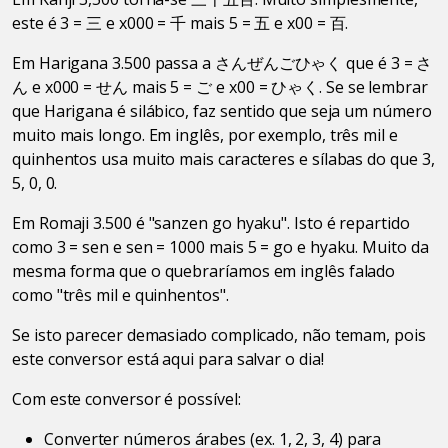
este é 3 = 三 e x000 = 千 mais 5 = 五 e x00 = 百.
Em Harigana 3.500 passa a さんぜんごひゃく que é 3 = さ
ん e x000 = せん mais 5 = ご e x00 = ひゃく. Se se lembrar
que Harigana é silábico, faz sentido que seja um número
muito mais longo. Em inglês, por exemplo, três mil e
quinhentos usa muito mais caracteres e sílabas do que 3,
5, 0, 0.
Em Romaji 3.500 é "sanzen go hyaku". Isto é repartido
como 3 = sen e sen = 1000 mais 5 = go e hyaku. Muito da
mesma forma que o quebraríamos em inglês falado
como "três mil e quinhentos".
Se isto parecer demasiado complicado, não temam, pois
este conversor está aqui para salvar o dia!
Com este conversor é possível:
Converter números árabes (ex. 1, 2, 3, 4) para