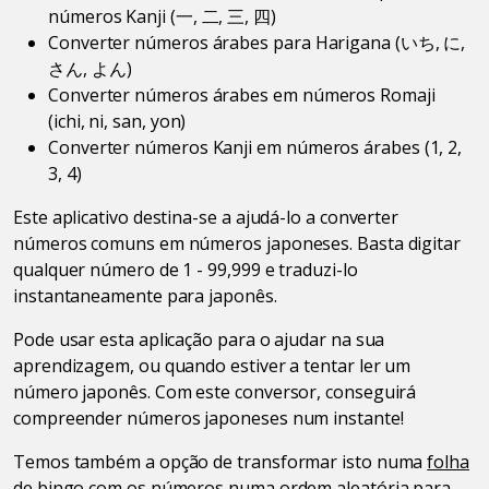
números Kanji (一, 二, 三, 四)
Converter números árabes para Harigana (いち, に,
さん, よん)
Converter números árabes em números Romaji
(ichi, ni, san, yon)
Converter números Kanji em números árabes (1, 2,
3, 4)
Este aplicativo destina-se a ajudá-lo a converter
números comuns em números japoneses. Basta digitar
qualquer número de 1 - 99,999 e traduzi-lo
instantaneamente para japonês.
Pode usar esta aplicação para o ajudar na sua
aprendizagem, ou quando estiver a tentar ler um
número japonês. Com este conversor, conseguirá
compreender números japoneses num instante!
Temos também a opção de transformar isto numa
folha
de bingo
com os números numa ordem aleatória para