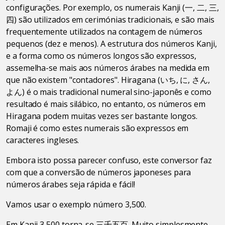
configurações. Por exemplo, os numerais Kanji (一, 二, 三,
四) são utilizados em cerimónias tradicionais, e são mais
frequentemente utilizados na contagem de números
pequenos (dez e menos). A estrutura dos números Kanji,
e a forma como os números longos são expressos,
assemelha-se mais aos números árabes na medida em
que não existem "contadores". Hiragana (いち, に, さん,
よん) é o mais tradicional numeral sino-japonês e como
resultado é mais silábico, no entanto, os números em
Hiragana podem muitas vezes ser bastante longos.
Romaji é como estes numerais são expressos em
caracteres ingleses.
Embora isto possa parecer confuso, este conversor faz
com que a conversão de números japoneses para
números árabes seja rápida e fácil!
Vamos usar o exemplo número 3,500.
Em Kanji 3,500 torna-se 三千五百. Muito simplesmente,