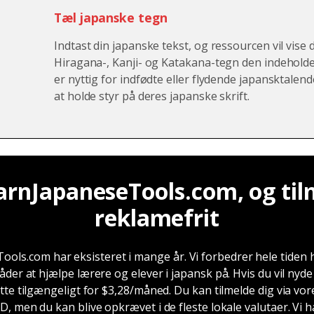
Tæl japanske tegn
Indtast din japanske tekst, og ressourcen vil vise
Hiragana-, Kanji- og Katakana-tegn den indehold
er nyttig for indfødte eller flydende japansktalend
at holde styr på deres japanske skrift.
arnJapaneseTools.com, og til
reklamefrit
ols.com har eksisteret i mange år. Vi forbedrer hele tide
åder at hjælpe lærere og elever i japansk på. Hvis du vil nyd
ette tilgængeligt for $3,28/måned. Du kan tilmelde dig via vor
D, men du kan blive opkrævet i de fleste lokale valutaer. Vi h