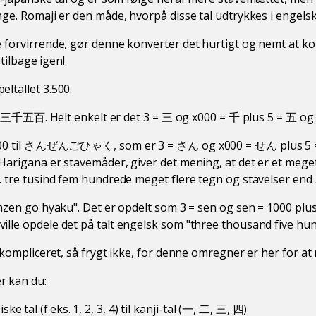
nge. Romaji er den måde, hvorpå disse tal udtrykkes i engelsk
 forvirrende, gør denne konverter det hurtigt og nemt at k
 tilbage igen!
ltallet 3.500.
 til 三千五百. Helt enkelt er det 3 = 三 og x000 = 千 plus 5 = 五 og
3.500 til さんぜんごひゃく, som er 3 = さん og x000 = せん plus 5
Harigana er stavemåder, giver det mening, at det er et meget
 tre tusind fem hundrede meget flere tegn og stavelser end 3,
anzen go hyaku". Det er opdelt som 3 = sen og sen = 1000 plu
lle opdele det på talt engelsk som "three thousand five hun
 kompliceret, så frygt ikke, for denne omregner er her for at
 kan du:
e tal (f.eks. 1, 2, 3, 4) til kanji-tal (一, 二, 三, 四)