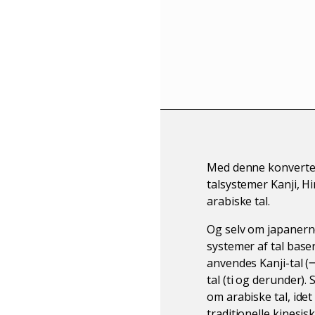
Med denne konverter k
talsystemer Kanji, 
arabiske tal.
Og selv om japanerne
systemer af tal bas
anvendes Kanji-tal (
tal (ti og derunder)
om arabiske tal, id
traditionelle kinesi