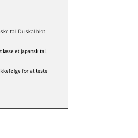
ske tal. Du skal blot
 læse et japansk tal.
ækkefølge for at teste