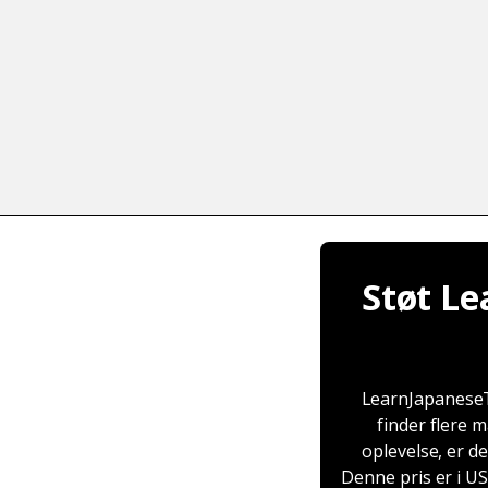
Støt Le
LearnJapaneseTo
finder flere m
oplevelse, er d
Denne pris er i US