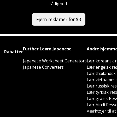
rådighed.
Fjern reklamer for $3
Further Learn Japanese
Andre hjemme
Rabatter
Japanese Worksheet Generators
Lær koreansk r
Japanese Converters
Lær engelsk re
Lær thailandsk
Lær vietnamesi
Lær russisk re
Lær tyrkisk res
Lær græsk Res
Lær hindi Ress
Værktøjer til a