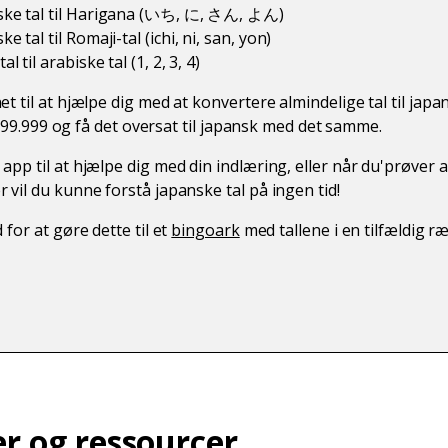
ske tal til Harigana (いち, に, さん, よん)
e tal til Romaji-tal (ichi, ni, san, yon)
l til arabiske tal (1, 2, 3, 4)
 til at hjælpe dig med at konvertere almindelige tal til japan
 - 99.999 og få det oversat til japansk med det samme.
p til at hjælpe dig med din indlæring, eller når du'prøver at
vil du kunne forstå japanske tal på ingen tid!
for at gøre dette til et
bingoark
med tallene i en tilfældig r
er og ressourcer