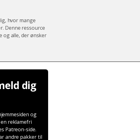
 dig, hvor mange
er. Denne ressource
e og alle, der ønsker
meld dig
n hjemmesiden og
e en reklamefri
es Patreon-side.
ar andre pakker til