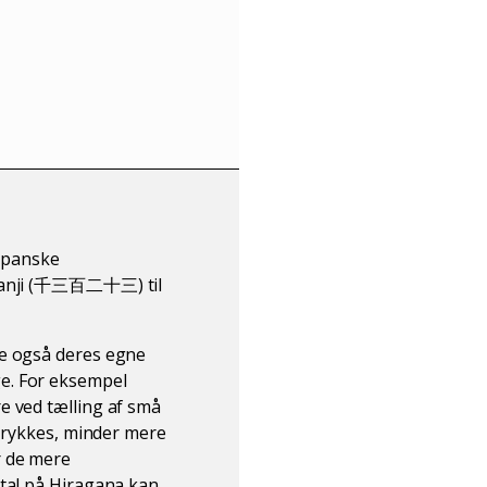
japanske
e Kanji (千三百二十三) til
de også deres egne
e. For eksempel
e ved tælling af små
dtrykkes, minder mere
r de mere
 tal på Hiragana kan