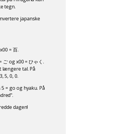
e tegn.
onvertere japanske
 x00 = 百.
 = ご og x00 = ひゃく.
 længere tal. På
 5, 0, 0.
s 5 = go og hyaku. På
dred".
 redde dagen!