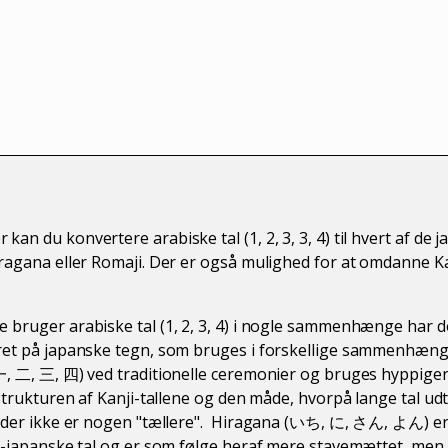
an du konvertere arabiske tal (1, 2, 3, 3, 4) til hvert af de 
Hiragana eller Romaji. Der er også mulighed for at omdann
 bruger arabiske tal (1, 2, 3, 4) i nogle sammenhænge har 
eret på japanske tegn, som bruges i forskellige sammenhæng
一, 二, 三, 四) ved traditionelle ceremonier og bruges hyppiger
. Strukturen af Kanji-tallene og den måde, hvorpå lange tal u
et der ikke er nogen "tællere". Hiragana (いち, に, さん, よん) e
sk-japanske tal og er som følge heraf mere stavemættet, men