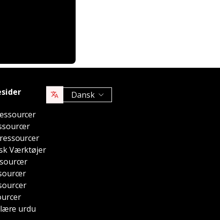
sider
Dansk
essourcer
ssourcer
 ressourcer
sk Værktøjer
ssourcer
sourcer
sourcer
ourcer
t lære urdu