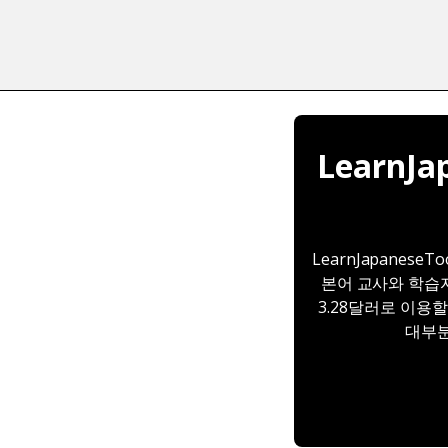
LearnJ
LearnJapane
본어 교사와 학습자
3.28달러로 이용
대부분