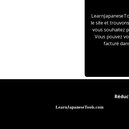
LearnJapaneseTo
le site et trouvo
vous souhaitez pr
Vous pouvez vou
facturé dans
Réduc