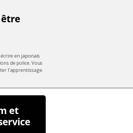
 être
 écrire en japonais
ions de police. Vous
ter l'apprentissage.
m et
service