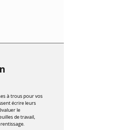
en
ises à trous pour vos
sent écrire leurs
évaluer le
uilles de travail,
prentissage.