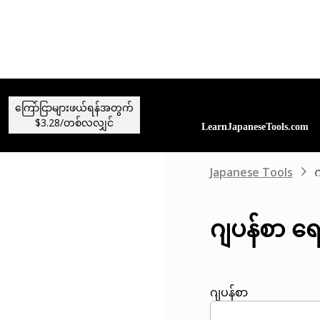
ကြော်ငြာများဖယ်ရန်အတွက်
$3.28/တစ်လလျှင်
Japanese Tools
ဂ
ဂျပန်စာ ရ
ဂျပန်စာ