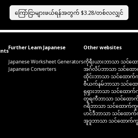
ကြော်ငြာများဖယ်ရန်အတွက် $3.28/တစ်လလျှင်
Further Learn Japanese
Other websites
unts
Japanese Worksheet Generators
ကိုရီးယားဘာသာ သင်ထောက
Japanese Converters
အင်္ဂလိပ်ဘာသာ သင်ထောက
ထိုင်းဘာသာ သင်ထောက်ကူ
ဗီယက်နမ်ဘာသာ သင်ထောက
ရုရှားဘာသာ သင်ထောက်ကူ
တူရကီဘာသာ သင်ထောက်ကူ
ဂရိဘာသာ သင်ထောက်ကူပစ
ဟင်ဒီဘာသာ သင်ထောက်ကူ
အူဒူဘာသာ သင်ထောက်ကူပ