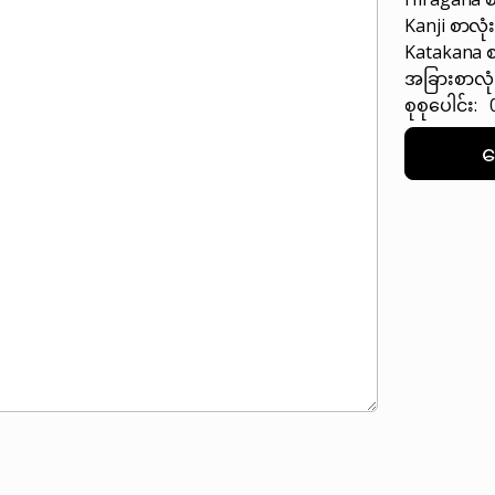
Kanji စာလုံ
Katakana စ
အခြားစာလုံ
စုစုပေါင်း: 
ရ