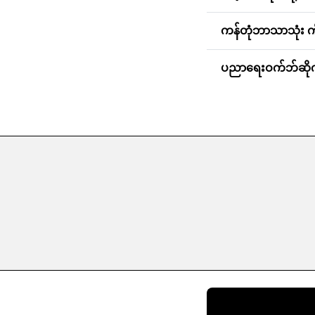
ကန်တုံဘာသာသုံး က
ပညာရေးဝက်ဘ်ဆိုက