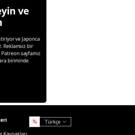
yin ve
n
tiriyor ve Japonca
. Reklamsız bir
r. Patreon sayfamız
ara biriminde
eri
Türkçe
 Kaynakları