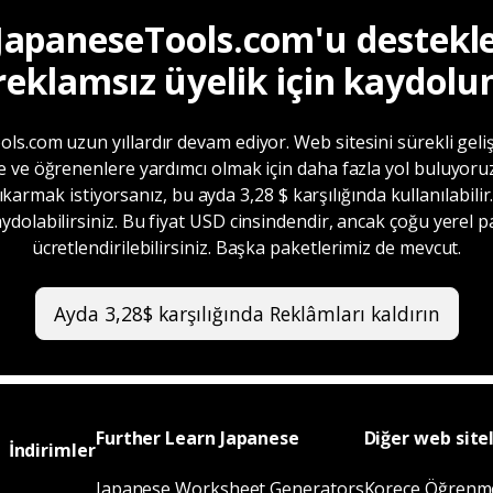
JapaneseTools.com'u destekle
reklamsız üyelik için kaydolu
s.com uzun yıllardır devam ediyor. Web sitesini sürekli geliş
 ve öğrenenlere yardımcı olmak için daha fazla yol buluyoruz
ıkarmak istiyorsanız, bu ayda 3,28 $ karşılığında kullanılabili
ydolabilirsiniz. Bu fiyat USD cinsindendir, ancak çoğu yerel p
ücretlendirilebilirsiniz. Başka paketlerimiz de mevcut.
Ayda 3,28$ karşılığında Reklâmları kaldırın
Further Learn Japanese
Diğer web sitel
İndirimler
Japanese Worksheet Generators
Korece Öğrenme