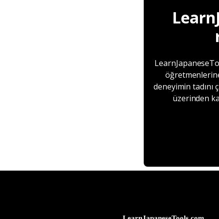
Learn
LearnJapaneseTool
öğretmenlerine
deneyimin tadını ç
üzerinden ka