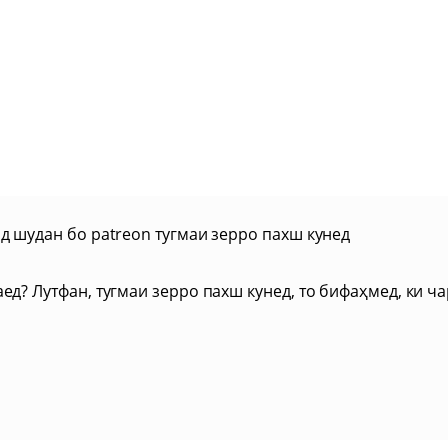
д шудан бо patreon тугмаи зерро пахш кунед
ед? Лутфан, тугмаи зерро пахш кунед, то бифаҳмед, ки ч