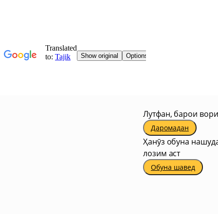
Лутфан, барои вори
Даромадан
Ҳанӯз обуна нашуда
лозим аст
Обуна шавед