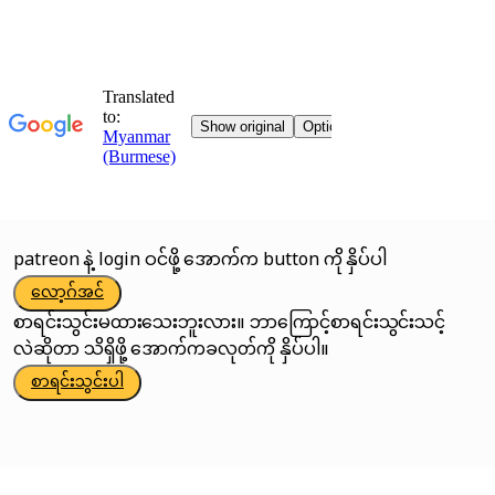
patreon နဲ့ login ဝင်ဖို့ အောက်က button ကို နှိပ်ပါ
လော့ဂ်အင်
စာရင်းသွင်းမထားသေးဘူးလား။ ဘာကြောင့်စာရင်းသွင်းသင့်
လဲဆိုတာ သိရှိဖို့ အောက်ကခလုတ်ကို နှိပ်ပါ။
စာရင်းသွင်းပါ