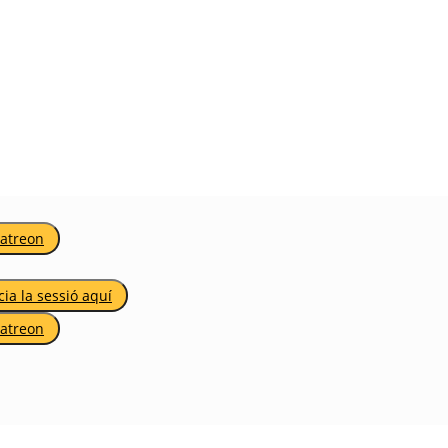
Patreon
icia la sessió aquí
Patreon